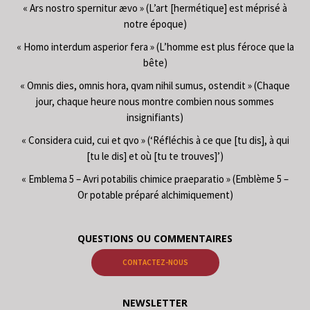
« Ars nostro spernitur ævo » (L’art [hermétique] est méprisé à
notre époque)
« Homo interdum asperior fera » (L’homme est plus féroce que la
bête)
« Omnis dies, omnis hora, qvam nihil sumus, ostendit » (Chaque
jour, chaque heure nous montre combien nous sommes
insignifiants)
« Considera cuid, cui et qvo » (‘Réfléchis à ce que [tu dis], à qui
[tu le dis] et où [tu te trouves]’)
« Emblema 5 – Avri potabilis chimice praeparatio » (Emblème 5 –
Or potable préparé alchimiquement)
QUESTIONS OU COMMENTAIRES
CONTACTEZ-NOUS
NEWSLETTER